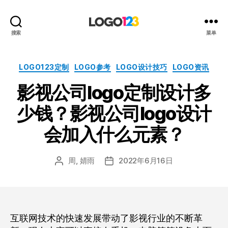
123
搜索
菜单
标
志
设
分
LOGO123定制
LOGO参考
LOGO设计技巧
LOGO资讯
计
类
影视公司logo定制设计多
博
客
少钱？影视公司logo设计
会加入什么元素？
周, 婧雨
2022年6月16日
文
发
章
布
作
日
者
期
互联网技术的快速发展带动了影视行业的不断革