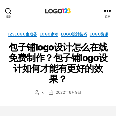
123
搜索
菜单
标
志
设
分
123LOGO生成器
LOGO参考
LOGO设计技巧
LOGO资讯
计
类
包子铺logo设计怎么在线
博
客
免费制作？包子铺logo设
计如何才能有更好的效
果？
k
2022年6月9日
文
发
章
布
作
日
者
期