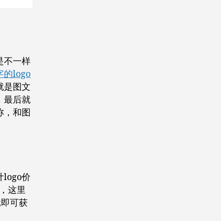
是不一样
的logo
就是图文
，最后就
称，和图
ogo价
站，这里
元即可获