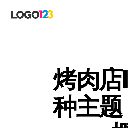
123
标
志
设
计
博
客
烤肉店
种主题