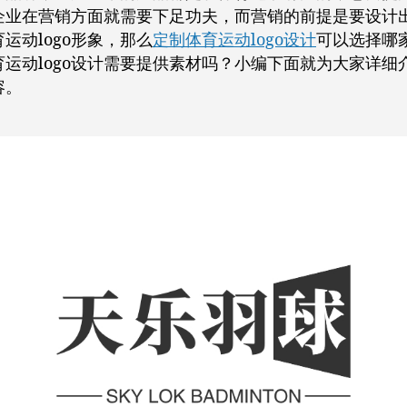
企业在营销方面就需要下足功夫，而营销的前提是要设计
运动logo形象，那么
定制体育运动logo设计
可以选择哪
育运动logo设计需要提供素材吗？小编下面就为大家详细
容。