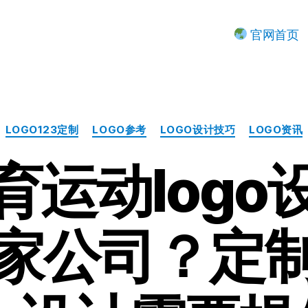
官网首页
分
LOGO123定制
LOGO参考
LOGO设计技巧
LOGO资讯
类
育运动logo
家公司？定