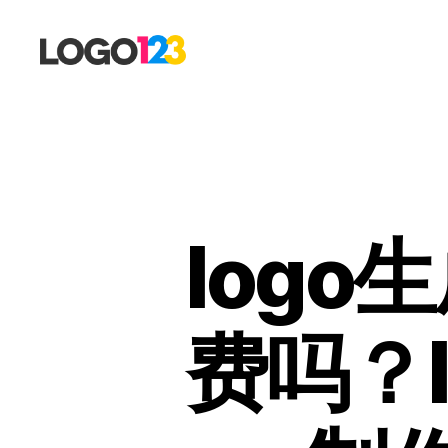
123
标
志
设
计
博
客
log
费吗？