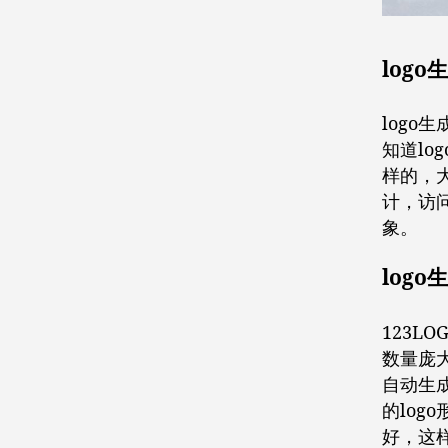
log
logo
知道lo
样的，大
计，访
象。
log
123L
数量庞大
自动生成
的lo
好，这