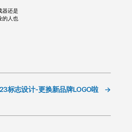
成器还是
业的人也
。
123标志设计-更换新品牌LOGO啦
→