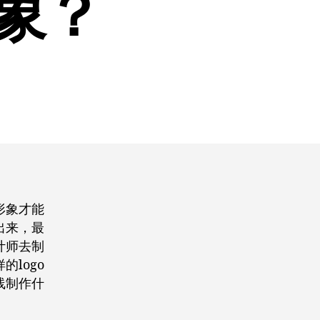
形象？
形象才能
出来，最
计师去制
logo
线制作什