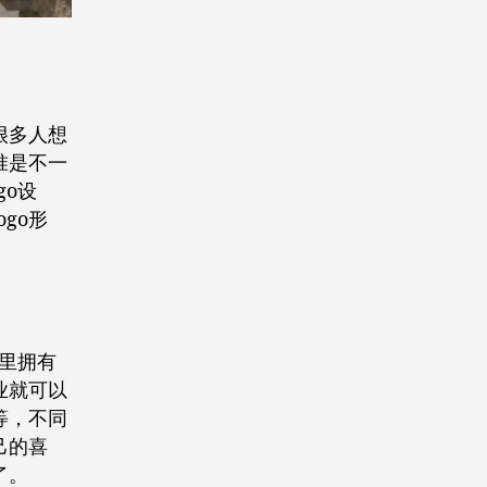
很多人想
准是不一
go设
go形
这里拥有
业就可以
等，不同
己的喜
了。