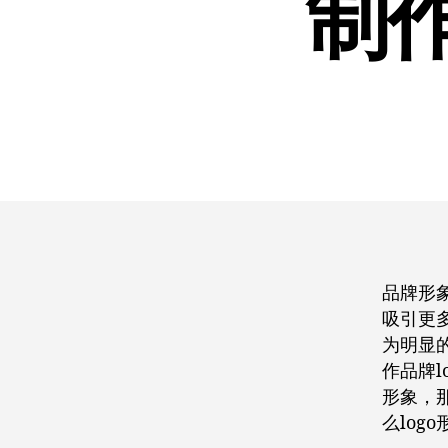
制作
品牌形
吸引更
为明显
作品牌l
形象，那
么lo