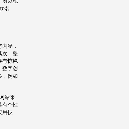
。所以现
go名
有内涵，
其次，整
要有惊艳
，数字创
多，例如
网站来
具有个性
实用技