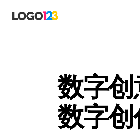
123
标
志
设
计
博
客
数字创
数字创