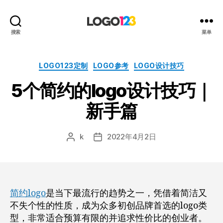
123
搜索
菜单
标
志
设
分
LOGO123定制
LOGO参考
LOGO设计技巧
计
类
5个简约的logo设计技巧｜
博
客
新手篇
k
2022年4月2日
文
发
章
布
作
日
者
期
简约logo
是当下最流行的趋势之一，凭借着简洁又
不失个性的性质，成为众多初创品牌首选的logo类
型，非常适合预算有限的并追求性价比的创业者。