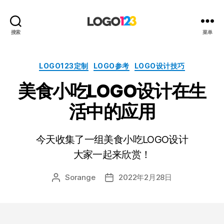
123
搜索
菜单
标
志
设
分
LOGO123定制
LOGO参考
LOGO设计技巧
计
类
美食小吃LOGO设计在生
博
客
活中的应用
今天收集了一组美食小吃LOGO设计
大家一起来欣赏！
Sorange
2022年2月28日
文
发
章
布
作
日
者
期