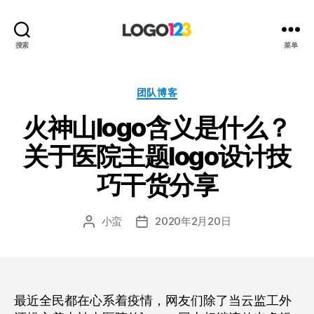
123
搜索
菜单
标
志
设
分
团队博客
计
类
火神山logo含义是什么？
博
客
关于医院主题logo设计技
巧干货分享
小蛮
2020年2月20日
文
发
章
布
作
日
者
期
最近全民都在心系着疫情，网友们除了当云监工外