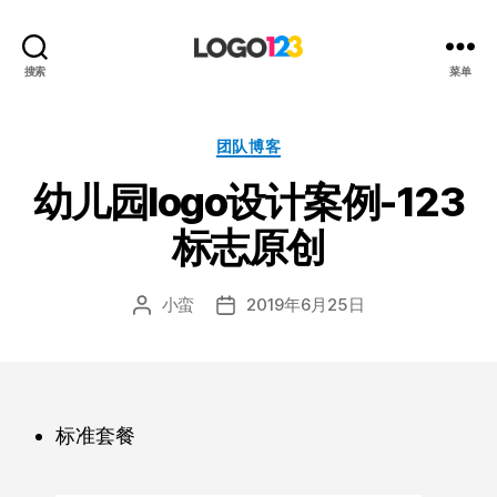
123
搜索
菜单
标
志
设
分
团队博客
计
类
幼儿园logo设计案例-123
博
客
标志原创
小蛮
2019年6月25日
文
发
章
布
作
日
者
期
标准套餐