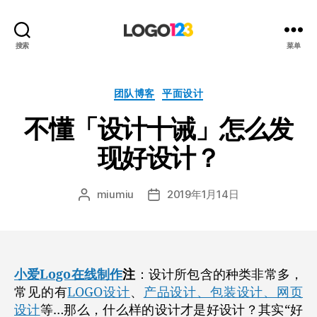
123
搜索
菜单
标
志
设
分
团队博客
平面设计
计
类
不懂「设计十诫」怎么发
博
客
现好设计？
miumiu
2019年1月14日
文
发
章
布
作
日
者
期
小爱Logo在线制作
注
：设计所包含的种类非常多，
常见的有
LOGO设计
、
产品设计、包装设计、网页
设计
等…那么，什么样的设计才是好设计？其实“好