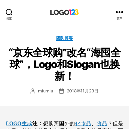
123
搜索
菜单
标
志
设
分
团队博客
计
类
“京东全球购”改名“海囤全
博
客
球”，Logo和Slogan也换
新！
miumiu
2018年11月23日
文
发
章
布
作
日
者
期
LOGO生成
注：
想购买国外的
化妆品
、
食品
？但是