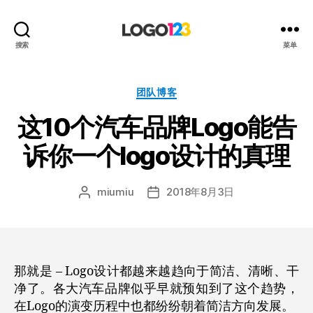
123
搜索
菜单
标
志
设
分
团队博客
计
类
这10个汽车品牌Logo能告
博
客
诉你一个logo设计的真理
miumiu
2018年8月3日
文
发
章
布
作
日
者
期
那就是 – Logo设计都越来越趋向于简洁、清晰、干
净了。
各大汽车品牌似乎早就预知到了这个趋势，
在Logo的演变历程中也都纷纷朝着简洁方向发展。