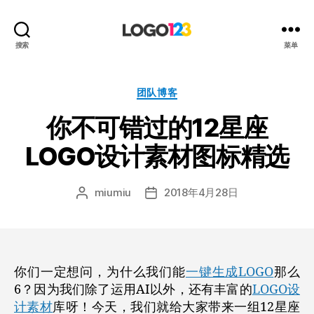
123
搜索
菜单
标
志
设
分
团队博客
计
类
你不可错过的12星座
博
客
LOGO设计素材图标精选
miumiu
2018年4月28日
文
发
章
布
作
日
者
期
你们一定想问，为什么我们能
一键生成LOGO
那么
6？因为我们除了运用AI以外，还有丰富的
LOGO设
计素材
库呀！
今天，我们就给大家带来一组12星座