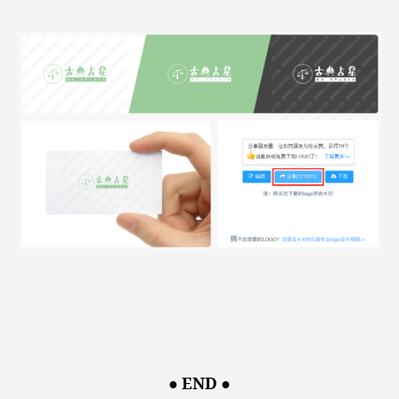
●
END ●