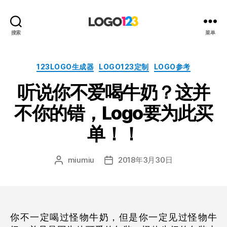
123
搜索
菜单
标
志
设
分
123LOGO生成器
LOGO123定制
LOGO参考
计
类
听说你不爱喝牛奶？这并
博
客
不你的错，Logo要为此买
单！！
miumiu
2018年3月30日
文
发
章
布
作
日
者
期
你不一定喝过怪物牛奶，但是你一定见过怪物牛