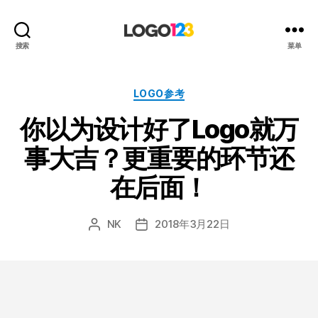
123
搜索
菜单
标
志
设
分
LOGO参考
计
类
你以为设计好了Logo就万
博
客
事大吉？更重要的环节还
在后面！
NK
2018年3月22日
文
发
章
布
作
日
者
期