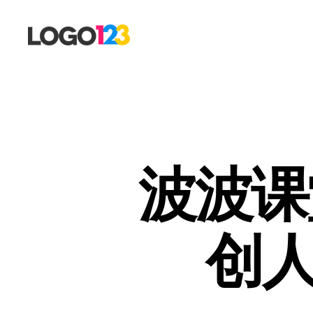
123
标
志
设
计
博
客
波波课
创人