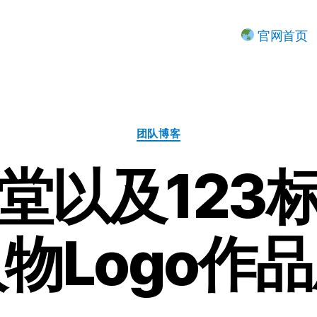
官网首页
分
团队博客
类
堂以及123
物Logo作