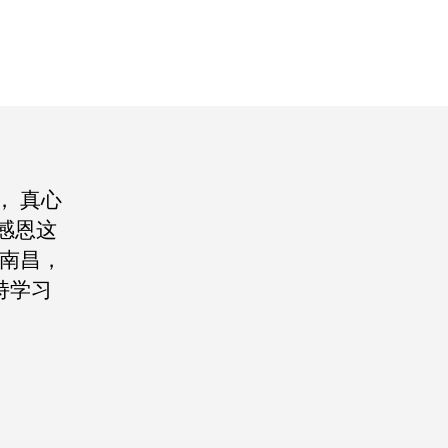
， 真心
感恩这
在南昌，
持学习