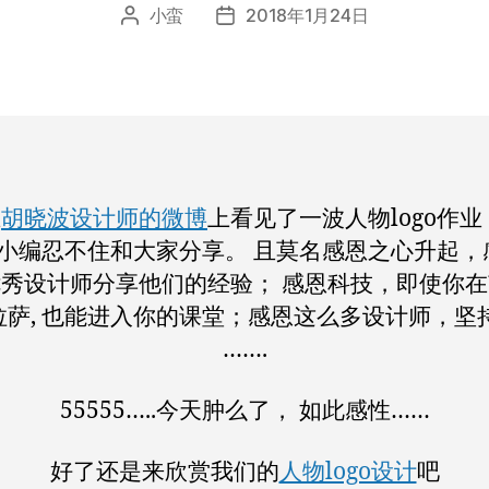
小蛮
2018年1月24日
文
发
章
布
作
日
者
期
在
胡晓波设计师的微博
上看见了一波人物logo作业
, 小编忍不住和大家分享。 且莫名感恩之心升起，
秀设计师分享他们的经验； 感恩科技，即使你
拉萨, 也能进入你的课堂；感恩这么多设计师，坚
…….
55555…..今天肿么了， 如此感性……
好了还是来欣赏我们的
人物logo设计
吧