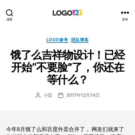
123
搜索
菜单
标
志
设
分
LOGO参考
团队博客
计
类
饿了么吉祥物设计！已经
博
客
开始“不要脸”了，你还在
等什么？
小蛮
2017年12月14日
文
发
章
布
作
日
者
期
今年8月饿了么和百度外卖合并了， 网友们就来了