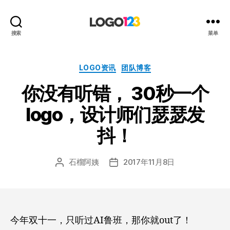
123
搜索
菜单
标
志
设
分
LOGO资讯
团队博客
计
类
你没有听错， 30秒一个
博
客
logo，设计师们瑟瑟发
抖！
石榴阿姨
2017年11月8日
文
发
章
布
作
日
者
期
今年双十一，只听过AI鲁班，那你就out了！