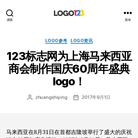
123
搜索
菜单
标
志
设
分
LOGO参考
LOGO资讯
计
类
123标志网为上海马来西亚
博
客
商会制作国庆60周年盛典
logo！
zhuangshiying
2017年9月1日
文
发
章
布
作
日
者
期
马来西亚在8月31日在首都吉隆坡举行了盛大的庆祝