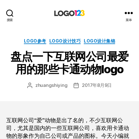
123
搜索
菜单
标
志
设
分
LOGO参考
LOGO设计技巧
LOGO设计集锦
计
类
盘点一下互联网公司最爱
博
客
用的那些卡通动物logo
zhuangshiying
2017年8月9日
文
发
章
布
作
日
者
期
互联网公司“爱”动物是出了名的，不少互联网公
司，尤其是国内的一些互联网公司，喜欢用卡通动
物的形象作为自己公司或产品的图标。今天小编就