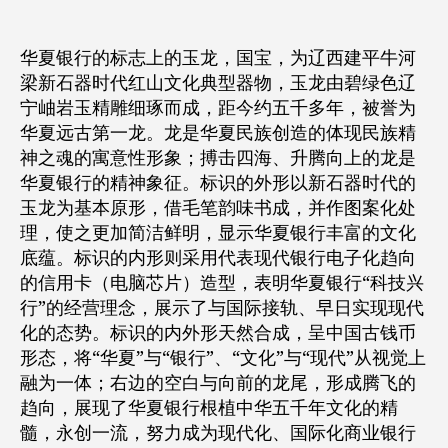
华夏银行的标志上的玉龙，国宝，为辽西建平牛河
梁新石器时代红山文化典型器物，玉龙由碧绿色辽
宁岫岩玉精雕细琢而成，距今约五千多年，被誉为
华夏远古第一龙。龙是华夏民族创造的体现民族精
神之魂的寓意性形象；搏击四海、升腾向上的龙是
华夏银行的精神象征。标识的外形以新石器时代的
玉龙为基本原形，借毛笔韵味书成，并作图案化处
理，使之更加简洁鲜明，显示华夏银行丰富的文化
底蕴。标识的内形则采用代表现代银行电子化趋向
的信用卡（电脑芯片）造型，表明华夏银行“科技兴
行”的经营理念，展示了与国际接轨、早日实现现代
化的态势。标识的内外形天然合成，呈中国古钱币
形态，将“华夏”与“银行”、“文化”与“现代”从视觉上
融为一体；右边的空白与向前的龙尾，形成腾飞的
趋向，展现了华夏银行根植中华五千年文化的精
髓，永创一流，努力成为现代化、国际化商业银行