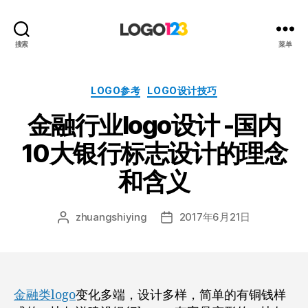
123
搜索
菜单
标
志
设
分
LOGO参考
LOGO设计技巧
计
类
金融行业logo设计 -国内
博
客
10大银行标志设计的理念
和含义
zhuangshiying
2017年6月21日
文
发
章
布
作
日
者
期
金融类logo
变化多端，设计多样，简单的有铜钱样