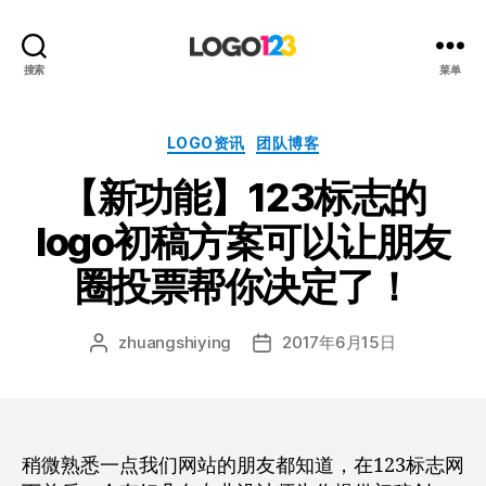
123
搜索
菜单
标
志
设
分
LOGO资讯
团队博客
计
类
【新功能】123标志的
博
客
logo初稿方案可以让朋友
圈投票帮你决定了！
zhuangshiying
2017年6月15日
文
发
章
布
作
日
者
期
稍微熟悉一点我们网站的朋友都知道，在123标志网