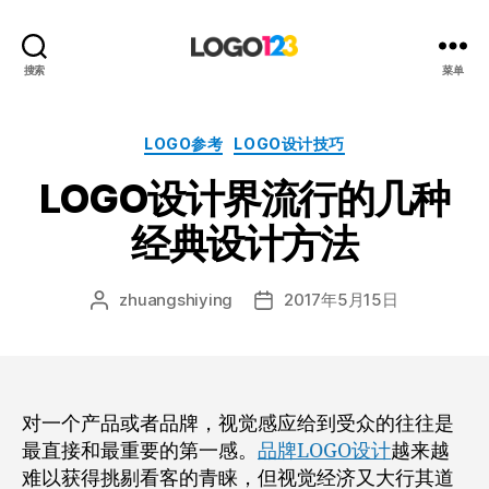
123
搜索
菜单
标
志
设
分
LOGO参考
LOGO设计技巧
计
类
LOGO设计界流行的几种
博
客
经典设计方法
zhuangshiying
2017年5月15日
文
发
章
布
作
日
者
期
对一个产品或者品牌，视觉感应给到受众的往往是
最直接和最重要的第一感。
品牌LOGO设计
越来越
难以获得挑剔看客的青睐，但视觉经济又大行其道