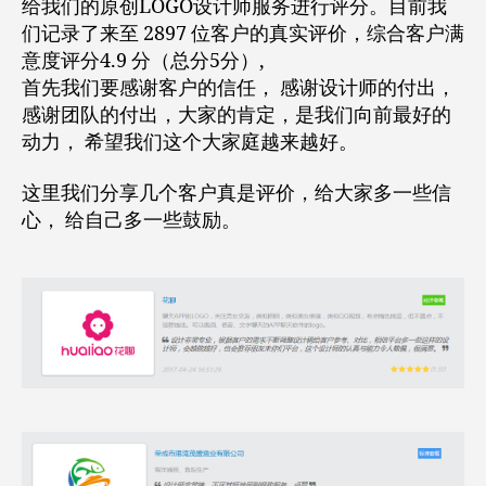
给我们的原创LOGO设计师服务进行评分。目前我
最
们记录了来至 2897 位客户的真实评价，综合客户满
大
意度评分4.9 分（总分5分）,
的
首先我们要感谢客户的信任， 感谢设计师的付出，
动
感谢团队的付出，大家的肯定，是我们向前最好的
力！
动力， 希望我们这个大家庭越来越好。
来
至
123
这里我们分享几个客户真是评价，给大家多一些信
标
心， 给自己多一些鼓励。
志
客
户
真
实
评
价！