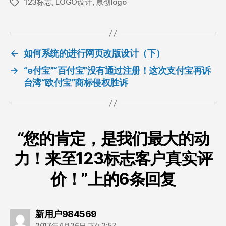
123标志
,
LOGO设计
,
原创logo
标
签
←
如何系统的进行网页改版设计（下）
→
“e付宝”“百付宝”没有通过注册！这次支付宝再诉
台湾“欧付宝”商标侵权胜诉
“您的肯定，是我们最大的动
力！来至123标志客户真实评
价！”上的6条回复
说：
新用户984569
2017年4月26日 下午2:57