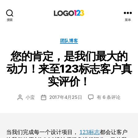
123
搜索
菜单
标
志
设
分
团队博客
计
类
您的肯定，是我们最大的
博
客
动力！来至123标志客户真
实评价！
您
小蛮
2017年4月25日
有 6 条评论
文
发
的
章
布
肯
作
日
定，
者
期
是
我
当我们完成每一个设计项目，
123标志
都会让客户
们