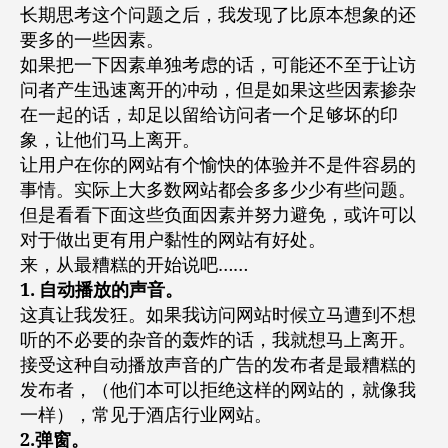
户
长期思考这个问题之后，我发现了比原本想象的还
十
要多的一些因素。
秒
如果把一下因素单独考虑的话，可能还不至于让访
离
问者产生迅速离开的冲动，但是如果这些因素掺杂
开
你
在一起的话，却足以留给访问者一个足够坏的印
的
象，让他们马上离开。
网
让用户在你的网站有个愉快的体验并不是件容易的
站
事情。实际上大多数网站都会多多少少有些问题。
但是看看下面这些负面因素并努力避免，或许可以
对于做出更有用户黏性的网站有好处。
来，从最糟糕的开始说吧……
1. 自动播放的声音。
这真让我发狂。如果我访问网站时候立马遭到不想
听的不必要的杂音的轰炸的话，我就想马上离开。
接受这种自动播放声音的广告的发布者是最糟糕的
发布者，（他们本可以拒绝这样的网站的，就像我
一样），常见于酒店行业网站。
2.弹窗。