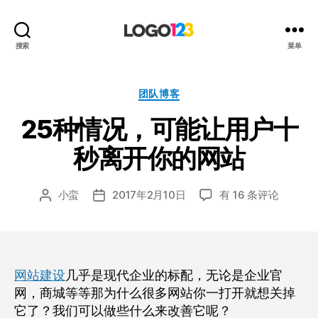
123
搜索
菜单
标
志
设
分
团队博客
计
类
25种情况，可能让用户十
博
客
秒离开你的网站
25
小蛮
2017年2月10日
有 16 条评论
文
发
种
章
布
情
作
日
况，
者
期
可
能
网站建设
几乎是现代企业的标配，无论是企业官
让
网，商城等等那为什么很多网站你一打开就想关掉
用
它了？我们可以做些什么来改善它呢？