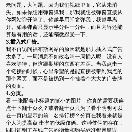
老问题，大问题。因为我们视线里面，它从未消
失。如果你想用弹窗弹我，那我就想被弹窗直接从
你网站弹开算了。你越早用弹窗弹我，我越早离
开。如果弹窗只显示半分钟一分钟，而且内容还能
算是有用的话，还能稍微忍受一下。
3.插入式广告。
我不再访问福布斯网站的原因就是那儿插入式广告
太多了。一周消息不如改名叫一周插入呢。没有人
喜欢等待，但这跟期望的东西有差距。当我点击一
个链接的时候，心里希望的是能直接被带到我点的
那个网页，而不是被扔到一个挂着个大大的广告牌
的页面。
4.分页。
看 十张配着小标题的挺小的图片，你真的需要我连
点十下翻十页么？或者翻十页只为了看个明明可以
在一页内显示的前十名排行榜？分页在我看来就是
个人为提高点 击率的低级伎俩。这种伎俩的存在，
同时证明了在线广告的衡量和购买标准都是错误