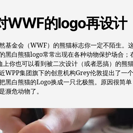
一
款
对WWF的logo再设计
有
意
义
的
然基金会（WWF）的熊猫标志你一定不陌生。
公
的黑白熊猫logo常常出现在各种动物保护场合；
益
恤上你也可以看到被二次设计（或者恶搞）的熊
LOGO
近WPP集团旗下的创意机构Grey伦敦提出了一
把黑白熊猫的Logo换成一只北极熊。原因很简单
是濒危动物了。