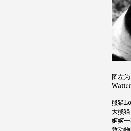
图左为
Watt
熊猫L
大熊猫
姬姬一
敦动物园