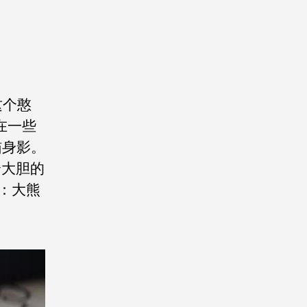
这个憨
在一些
猫身影。
个大胆的
：大熊