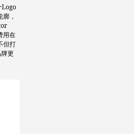
Logo
轮廓，
or
费用在
不但打
品牌更