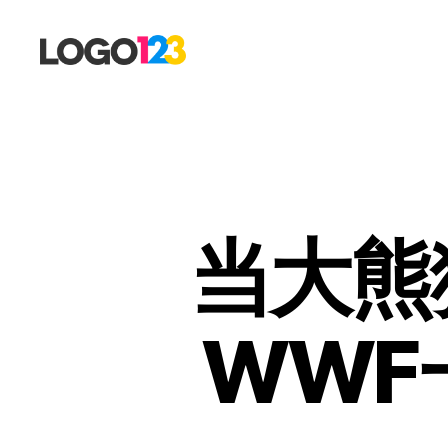
123
标
志
设
计
博
客
当大熊
WWF