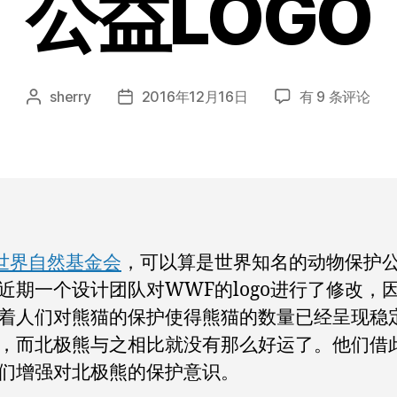
公益LOGO
当
sherry
2016年12月16日
有 9 条评论
文
发
大
章
布
熊
作
日
猫
者
期
不
再
濒
危，
世界自然基金会
，可以算是世界知名的动物保护
如
近期一个设计团队对WWF的logo进行了修改，
何
像
着人们对熊猫的保护使得熊猫的数量已经呈现稳
WWF
，而北极熊与之相比就没有那么好运了。他们借
一
们增强对北极熊的保护意识。
样
做