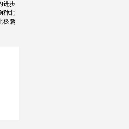
的进步
物种北
北极熊