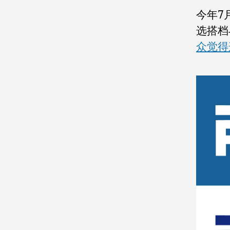
今年7
选搭档
众觉得