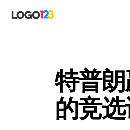
123
标
志
设
计
博
客
特普朗
的竞选