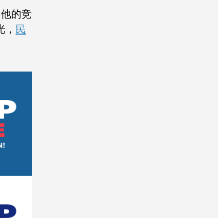
为他的竞
光，
民