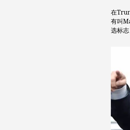
在Tr
有叫M
选标志