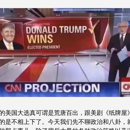
计
可
有
着
分
不
开
的
联
系！
的美国大选真可谓是荒唐百出，跟美剧《纸牌屋
的是不相上下了。今天我们先不聊政治和八卦，