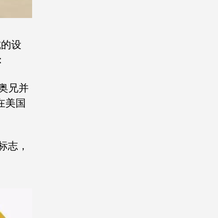
式的设
：
奥兄并
在美国
标志，