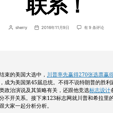
联系！
特
sherry
2016年11月9日
有 9 条评论
文
发
普
章
布
朗
作
日
赢
者
期
得
大
选
胜
结束的美国大选中，
川普率先赢得270张选票赢
利，
，成为美国第45届总统。不得不说特朗普的胜利
跟
他
类政治演说及其策略有关，还跟他竞选
标志设计
的
分不开关系。接下来123标志网就川普和希拉里
竞
跟大家一起分析分析。
选
设