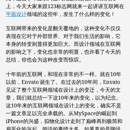
的
上，今天大家来跟123标志网就来一起讲讲互联网在
这
十
平面设计
领域的这些年，发生了什么样的变化！
年
都
互联网带来的变化是翻天覆地的，这种变化不仅仅
折
表现在它对于外部世界、对于我们生活的影响，它
腾
本身的转变则显得更加巨大。而设计领域在互联网
出
了
的影响之下，变化也非常的明显，也许看了今天的
些
总结，你也会为这种改变而惊叹。
什
么
十年前的互联网，和现在非常的不一样。就在10年
以前，Envato 诞生了。在过去的10年间，Envato
见证了整个互联网领域在设计上的变迁，今天的文
章，我们就总结一下这10年来的变化，以为纪念。
这10年来的互联网领域在设计上的变化，确实不是
一篇文章足以完全承载的。从MySpace的崛起到
iPhone的兴盛，拟物化设计走到了巅峰再到极简和
扁平化的兴起，能说的事情太多，如果真的是聊设