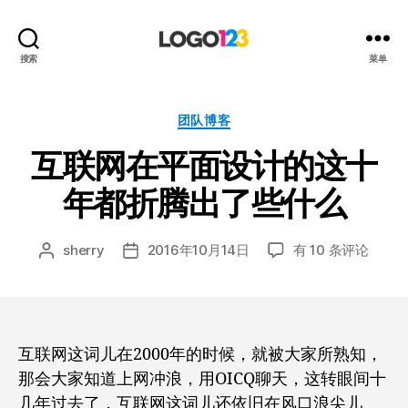
123
搜索
菜单
标
志
设
分
团队博客
计
类
互联网在平面设计的这十
博
客
年都折腾出了些什么
互
sherry
2016年10月14日
有 10 条评论
文
发
联
章
布
网
作
日
在
者
期
平
面
互联网这词儿在2000年的时候，就被大家所熟知，
设
那会大家知道上网冲浪，用OICQ聊天，这转眼间十
计
几年过去了，互联网这词儿还依旧在风口浪尖儿