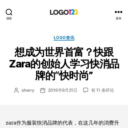
123
搜索
菜单
标
志
设
分
LOGO资讯
计
类
想成为世界首富？快跟
博
客
Zara的创始人学习快消品
牌的“快时尚”
想
sherry
2016年9月21日
有 11 条评论
文
发
成
章
布
为
作
日
世
者
期
界
首
zara作为服装快消品牌的代表，在这几年的消费升
富？