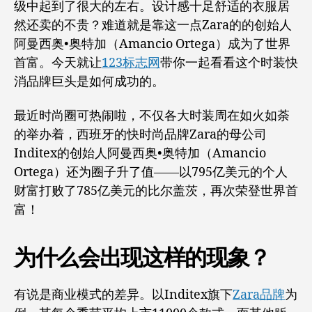
级中起到了很大的左右。设计感十足舒适的衣服居
快
然还卖的不贵？难道就是靠这一点Zara的的创始人
跟
阿曼西奥•奥特加（Amancio Ortega）成为了世界
Zara
的
首富。今天就让
123标志网
带你一起看看这个时装快
创
消品牌巨头是如何成功的。
始
人
最近时尚圈可热闹啦，不仅各大时装周在如火如荼
学
的举办着，西班牙的快时尚品牌Zara的母公司
习
快
Inditex的创始人阿曼西奥•奥特加（Amancio
消
Ortega）还为圈子升了值——以795亿美元的个人
品
财富打败了785亿美元的比尔盖茨，再次荣登世界首
牌
富！
的
“快
时
为什么会出现这样的现象？
尚”
有说是商业模式的差异。以Inditex旗下
Zara品牌
为