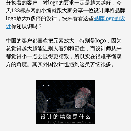
分执着的客户，对logo的要求一定是越大越好，今
越
天123标志网的小编就跟大家分享一位设计师将品牌
好？
logo放大n多倍的设计，快来看看这些
品牌logo的设
你
好
计
你还认识吗？
客
户，
中国的客户都喜欢把元素放大，特别是logo，因为
你
总觉得越大越能让别人看到和记住，而设计师从来
要
都觉得小一点会显得更精致，所以实在很难平衡双
的
大
方的角度。其实外国设计也遇到这类苦恼很多。
logo
已
经
准
备
好
了！