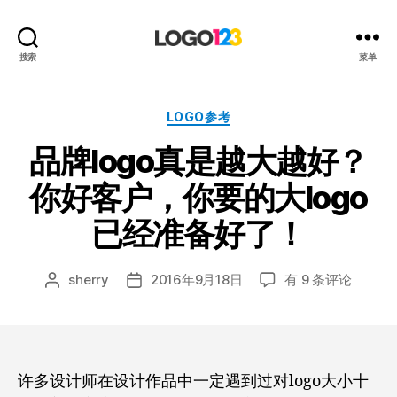
123
搜索
菜单
标
志
设
分
LOGO参考
计
类
品牌logo真是越大越好？
博
客
你好客户，你要的大logo
已经准备好了！
品
sherry
2016年9月18日
有 9 条评论
文
发
牌
章
布
logo
作
日
真
者
期
是
越
许多设计师在设计作品中一定遇到过对logo大小十
大