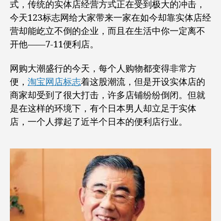
式，传统的实体店经营方式正在受到极大的冲击，
的
今天123标志网给大家带来一家在如今却靠实体店经
便
营却能屹立不倒的企业，而且在生活中你一定离不
利
店，
开他——7-11便利店。
竟
然
网购大潮盛行的今天，每个人购物都变得非常方
能
便，
淘宝网店标志
着这股潮流，但是开设实体店的
在
商家却受到了很大打击，许多店铺纷纷倒闭。但就
全
球
是在这样的环境下，有个日本男人却立足于实体
开
店，一个人撑起了近半个日本的便利店行业。
超
过
6
万
家