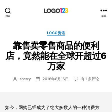
123
搜索
菜单
标
志
设
分
LOGO资讯
计
类
靠售卖零售商品的便利
博
客
店，竟然能在全球开超过6
万家
靠
sherry
2016年8月16日
有 1 条评论
文
发
售
章
布
卖
作
日
零
者
期
售
商
如今，网购已经成为了绝大多数人的一种消费方
品