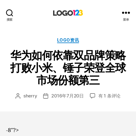
123
搜索
菜单
标
志
设
分
LOGO资讯
计
类
华为如何依靠双品牌策略
博
客
打败小米、锤子荣登全球
市场份额第三
华
sherry
2016年7月20日
有 1 条评论
文
发
为
章
布
如
作
日
何
者
期
依
靠
-8″?>
双