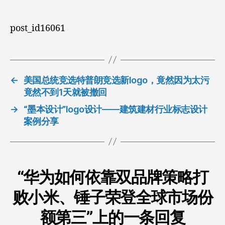
品
牌
post_id
16061
策
略
打
败
小
←
美国总统竞选特普朗竞选新logo，竟然因为太污
米、
竟然不到1天就被撤回
锤
→
“墨本设计”logo设计——建筑建材行业标志设计
子
案例分享
荣
登
全
球
市
“华为如何依靠双品牌策略打
场
份
败小米、锤子荣登全球市场份
额
第
额第三”上的一条回复
三