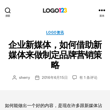
123
搜索
菜单
标
志
设
分
LOGO资讯
计
类
企业新媒体，如何借助新
博
客
媒体来做制定品牌营销策
略
企
sherry
2016年6月15日
有 1 条评论
文
发
业
章
布
新
作
日
媒
者
期
体，
如
如何能做出一个好的内容，是现在许多跟新媒体沾
何