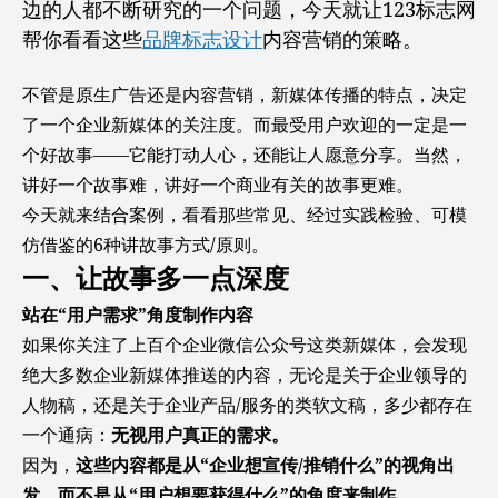
边的人都不断研究的一个问题，今天就让123标志网
借
帮你看看这些
品牌标志设计
内容营销的策略。
助
新
不管是原生广告还是内容营销，新媒体传播的特点，决定
媒
体
了一个企业新媒体的关注度。而最受用户欢迎的一定是一
来
个好故事——它能打动人心，还能让人愿意分享。当然，
做
讲好一个故事难，讲好一个商业有关的故事更难。
制
今天就来结合案例，看看那些常见、经过实践检验、可模
定
品
仿借鉴的6种讲故事方式/原则。
牌
一、让故事多一点深度
营
站在“用户需求”角度制作内容
销
策
如果你关注了上百个企业微信公众号这类新媒体，会发现
略
绝大多数企业新媒体推送的内容，无论是关于企业领导的
人物稿，还是关于企业产品/服务的类软文稿，多少都存在
一个通病：
无视用户真正的需求。
因为，
这些内容都是从“企业想宣传/推销什么”的视角出
发，而不是从“用户想要获得什么”的角度来制作。