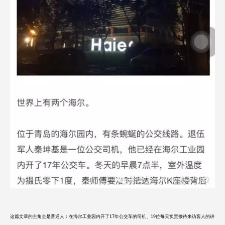
这篇文章的主角全是普通人：在海尔工业园内开了17年公交车的司机、19位每天负责接待来访客人的讲