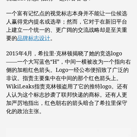
看
出
一个富有记忆点的视觉标志本身并不能让一位候选
品
牌
人赢得党内提名或选举；然而，它对于在新旧平台
logo
上建立一个统一的、更广阔的交流战略却是至关重
设
要的
品牌标志设计
。
计
的
2015年4月，希拉里·克林顿揭晓了她的竞选logo
重
要
——一个大写蓝色“H”，中间一横被改为一个指向右
性
侧的加粗红色箭头。Logo一经公布便招致了广泛的
非议。指责主要集中在中间的那个红色箭头上。
WikiLeaks指责克林顿盗用了它的推特logo。还有
人认为这个标志抄袭了联邦快递的商标。还有人更
加严厉地指出，红色朝右的箭头暗合了希拉里保守
化的政治主张。