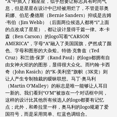
“A”中插入了颗星星，似乎想要让标志具有时尚气
息，但是星星在设计中已经被用烂了，不管是菲奥
莉娜、伯尼·桑德斯（Bernie Sanders）抑或是吉姆
·韦伯（Jim Webb）（后面两位候选人都将“i”上面
的点改成了星星），都让设计显得千篇一律。本·卡
森（Ben Carson）的logo写着“CARSON
AMERICA”，字母“A”融入了美国国旗，俨然成了颜
色、字母和图形的大杂烩。特德·克鲁兹（Ted
Cruz）和兰德·保罗（Rand Paul）的logo都拥有自
由女神火炬的的图形，显得很大众化。而约翰·卡西
奇（John Kasich）的“K-美利坚”旗帜（3K党）则
让人产生专制独裁的暧昧联想。马丁·奥马利
（Martin O’Malley）的标志是唯一能够让人耳目
一新的。我们看到“O’M”被放在一个对话框中间，
这样的设计比其他所有候选人的logo都要有记忆
点；此外，和希拉里一样，奥马利的logo规避了爱
国符号，而是采用简单、红蓝色调组合。