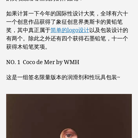
卡，
最
如果计算一下今年的国际性设计大奖，全球有六十
后
都
一个创意作品获得了象征创意界奥斯卡的黄铅笔
给
奖，其中真正属于
简单的logo设计
以及包装设计的
了
有两个。除此之外还有四个获得石墨铅笔，十一个
他
获得木铅笔奖项。
们
NO. 1 Coco de Mer by WMH
这是一组签名限量版本的润滑剂和性玩具包装~