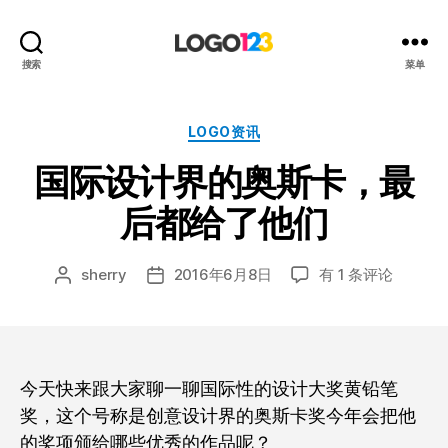
123
搜索
菜单
标
志
设
分
LOGO资讯
计
类
国际设计界的奥斯卡，最
博
客
后都给了他们
国
sherry
2016年6月8日
有 1 条评论
文
发
际
章
布
设
作
日
计
者
期
界
的
今天快来跟大家聊一聊国际性的设计大奖黄铅笔
奥
奖，这个号称是创意设计界的奥斯卡奖今年会把他
斯
的奖项颁给哪些优秀的作品呢？