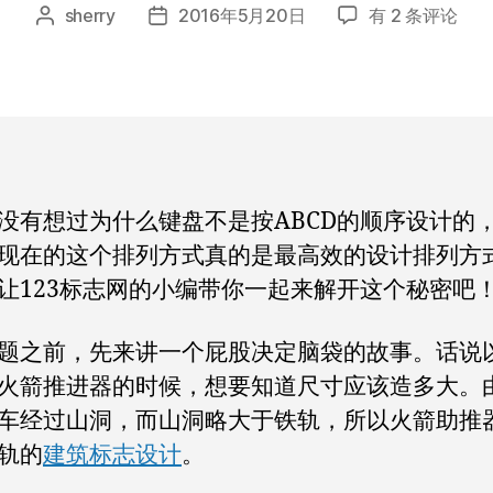
键
sherry
2016年5月20日
有 2 条评论
文
发
盘
章
布
的
作
日
设
者
期
计
为
什
么
没有想过为什么键盘不是按ABCD的顺序设计的
会
现在的这个排列方式真的是最高效的设计排列方
如
此
让123标志网的小编带你一起来解开这个秘密吧
“反
人
题之前，先来讲一个屁股决定脑袋的故事。话说
类”？
火箭推进器的时候，想要知道尺寸应该造多大。
车经过山洞，而山洞略大于铁轨，所以火箭助推
轨的
建筑标志设计
。