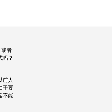
，或者
式吗？
！
以前人
由于要
器不能