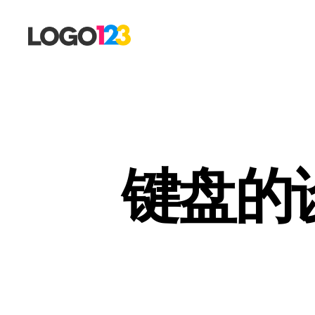
123
标
志
设
计
博
客
键盘的