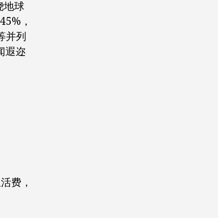
绕地球
45%，
等并列
闻遐迩
生活费，