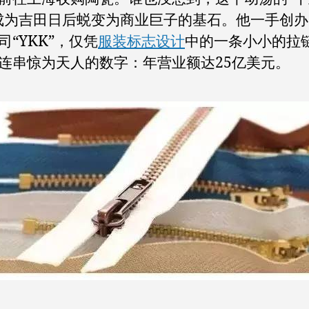
年
成为吉田日后蜕变为商业巨子的基石。他一手创
营
司“YKK”，仅凭
服装标志设计
中的一条小小的拉
业
连串惊为天人的数字：年营业额达25亿美元。
额
达
25
亿
美
元
的
品
牌