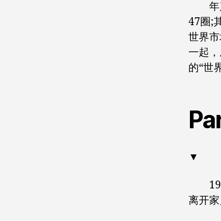
年产拉
47圈
世界市
一起，
的“世
Pa
▼
192
离开家