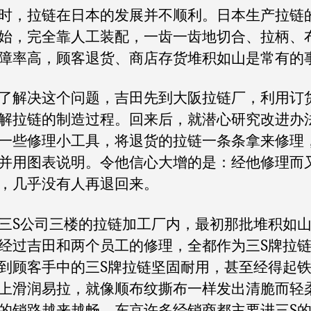
，拉链在日本的发展并不顺利。日本生产拉链
始，完全靠人工装配，一齿一齿地切合、拉柄、
障率高，顾客退货、商店存货堆积如山是常有的
解决这个问题，吉田先到大阪拉链厂，利用订
解拉链的制造过程。回来后，就潜心研究改进办
一些修理小工具，将退货的拉链一条条拿来修理
并用图表说明。令他信心大增的是：经他修理而
，几乎没有人再退回来。
S公司三楼的拉链加工厂内，最初那批堆积如山
经过吉田和两个员工的修理，全都作为三S牌拉
到顾客手中的三S牌拉链坚固耐用，甚至经得起
上滑润易拉，就像顺布纹撕布一样发出清脆而轻
的销路越来越畅。东京许多经销商都主要进三S