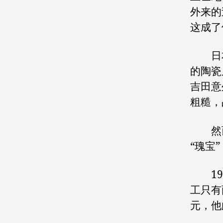
外来的
这成了
日本
的陶瓷
吉田意
粗糙，
然而
“瑰宝
193
工只有
元，他