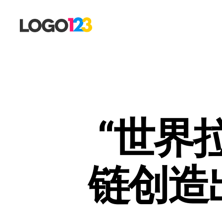
123
标
志
设
计
博
客
“世界
链创造