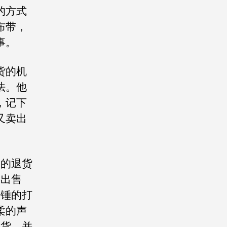
的方式
布带，
事。
货的机
法。他
，记下
又卖出
的退货
链出售
铁锤的打
柔的声
的货，并