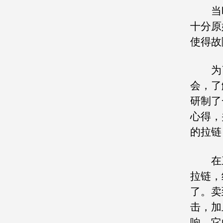
当时
十分原
使得故
为了
会，了
研制了
心得，
的拉链
在三
拉链，
了。卖
击，加
响，它