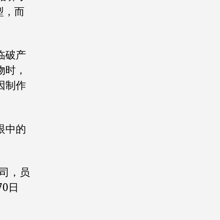
型，而
临破产
物时，
因制作
。
眼中的
司，员
0日