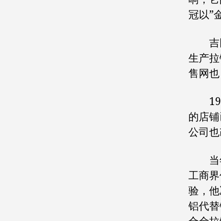
冠以”
吉田的
生产拉
售网也
193
的店铺
公司也
当年
工商界
验，他
铝代替