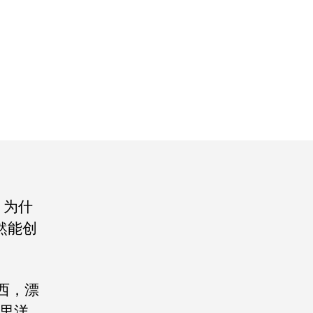
？为什
然能创
西，漂
里洋