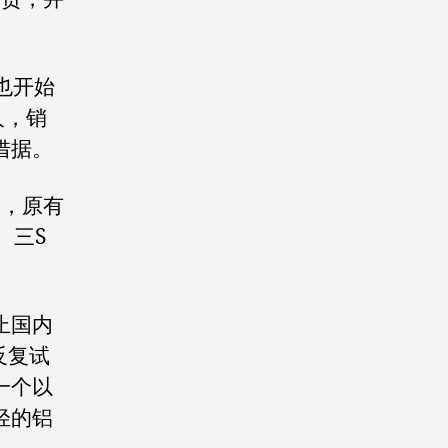
也开始
人，销
借据。
人，原有
。三S
止国内
反复试
一个以
轻的铝