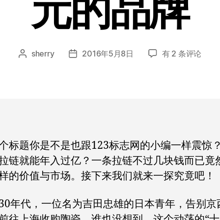
元的品牌
“世
sherry
2016年5月8日
有 2 条评论
文
发
界
章
布
拉
作
日
链
者
期
大
王”
如
何
个标题你是不是也跟123标志网的小编一样震惊
靠
拉链就能年入过亿？一条拉链不过几块钱而已竟
卖
拉
样的价值与市场。接下来我们就来一探究竟吧！
链
创
30年代，一位名为吉田忠雄的日本青年，告别京
造
前往上海收购陶瓷。谁也没想到，这个动荡的“十
出