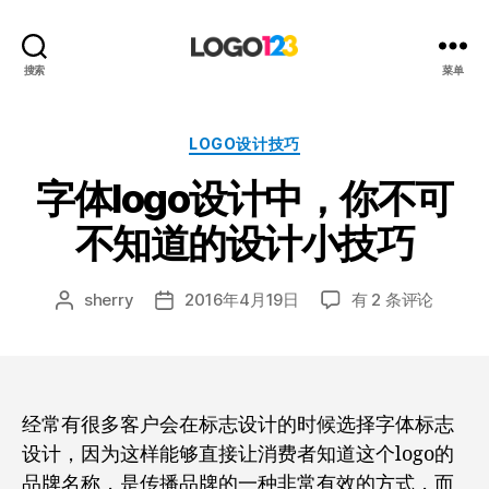
123
搜索
菜单
标
志
设
分
LOGO设计技巧
计
类
字体logo设计中，你不可
博
客
不知道的设计小技巧
字
sherry
2016年4月19日
有 2 条评论
文
发
体
章
布
logo
作
日
设
者
期
计
中，
经常有很多客户会在标志设计的时候选择字体标志
你
设计，因为这样能够直接让消费者知道这个logo的
不
品牌名称，是传播品牌的一种非常有效的方式，而