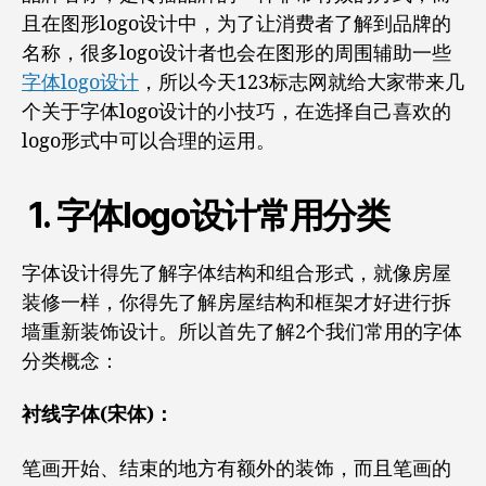
可
且在图形logo设计中，为了让消费者了解到品牌的
不
知
名称，很多logo设计者也会在图形的周围辅助一些
道
字体logo设计
，所以今天123标志网就给大家带来几
的
个关于字体logo设计的小技巧，在选择自己喜欢的
设
logo形式中可以合理的运用。
计
小
技
1. 字体logo设计常用分类
巧
字体设计得先了解字体结构和组合形式，就像房屋
装修一样，你得先了解房屋结构和框架才好进行拆
墙重新装饰设计。所以首先了解2个我们常用的字体
分类概念：
衬线字体(宋体)：
笔画开始、结束的地方有额外的装饰，而且笔画的