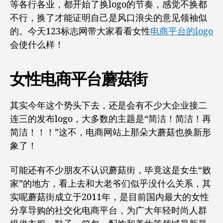
等各行各业，都开始了换logo的节奏，感觉不换都
蘑
不行，换了才能证明自己是风口浪尖的意见领袖似
菇
的。今天123标志网带大家看看女性
电商平台的logo
街
全
会使什么样！
新
升
女性电商平台蘑菇街
级
的
logo
其实今年这个势头下去，还是会有不少大企业接二
背
连三的发布logo，大多数的主题是“简洁！简洁！再
后
看
简洁！！！”这不，电商网站上那朵大蘑菇也换新形
企
象了！
业
发
可能还有不少朋友不认识蘑菇街，毕竟这是女生“败
展
家”的地方，看上去和大老爷们似乎没什么关系，其
策
略
实呢蘑菇街成立于2011年，是目前国内最大的女性
分享导购的社交化电商平台，为广大年轻时尚人群