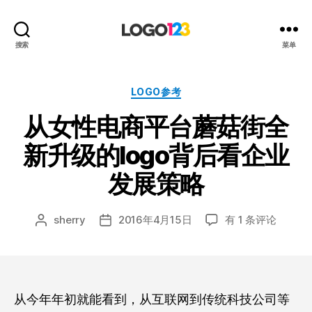
123
搜索
菜单
标
志
设
分
LOGO参考
计
类
从女性电商平台蘑菇街全
博
客
新升级的logo背后看企业
发展策略
从
sherry
2016年4月15日
有 1 条评论
文
发
女
章
布
性
作
日
电
者
期
商
平
从今年年初就能看到，从互联网到传统科技公司等
台