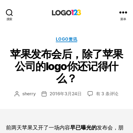
123
搜索
菜单
标
志
设
分
LOGO资讯
计
类
苹果发布会后，除了苹果
博
客
公司的logo你还记得什
么？
苹
sherry
2016年3月24日
有 3 条评论
文
发
果
章
布
发
作
日
布
者
期
会
后，
前两天苹果又开了一场内容
早已曝光的
发布会，朋
除