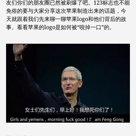
友们你们的朋友圈已然被刷爆了吧。123标志也不能
了
免俗的要与大家分享这次苹果制造出来的话题，今
苹
天就跟着我们先来聊一聊苹果logo和他们背后的故
果
公
事。看看苹果的logo是如何被“咬掉一口”的。
司
的
logo
你
还
记
得
什
么？