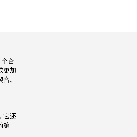
一个合
成更加
契合。
，它还
的第一