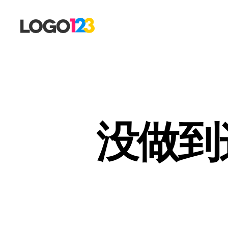
123
标
志
设
计
博
客
没做到