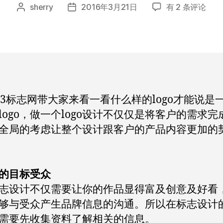
没
sherry
2016年3月21日
有 2 条评论
文
发
做
章
布
到
作
日
这
者
期
几
点，
怎
么
23标志网带大家来看一看什么样的logo才能说是
敢
logo，做一个logo设计不仅仅是将客户的需求完
说
是
全局的考虑让整个设计跟客户的产品内容更加的
一
个
好
的目标受众
logo
志设计不仅需要让你的作品显得富及创意及好看
够与受众产生品牌信息的沟通。所以在标志设计
需要先收集资料了解相关的信息。