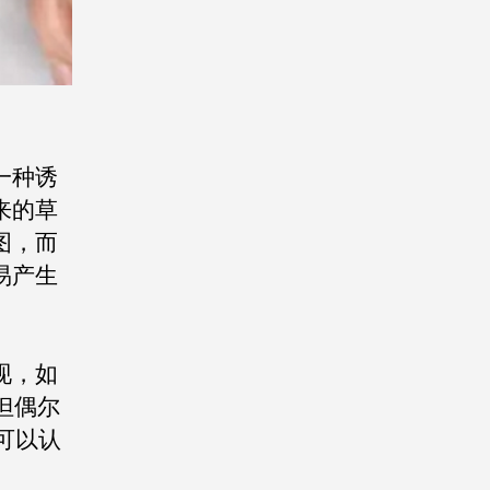
一种诱
来的草
图，而
易产生
现，如
但偶尔
可以认