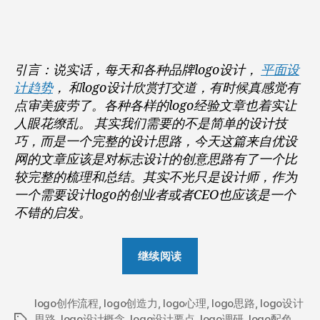
一
作
日
款
者
期
优
秀
引言：说实话，每天和各种品牌logo设计，
平面设
logo
计趋势
， 和logo设计欣赏打交道，有时候真感觉有
设
点审美疲劳了。各种各样的logo经验文章也着实让
计
人眼花缭乱。 其实我们需要的不是简单的设计技
的
完
巧，而是一个完整的设计思路，今天这篇来自优设
整
网的文章应该是对标志设计的创意思路有了一个比
思
较完整的梳理和总结。其实不光只是设计师，作为
路
一个需要设计logo的创业者或者CEO也应该是一个
(据
不错的启发。
说
LOGO
“诞
设
继续阅读
计
生
看
一
这
logo创作流程
,
logo创造力
,
logo心理
款
,
logo思路
,
logo设计
篇
思路
,
logo设计概念
,
logo设计要点
,
logo调研
,
logo配色
,
标