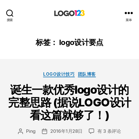
123
搜索
菜单
标
志
设
标签：
logo设计要点
计
博
客
分
LOGO设计技巧
团队博客
类
诞生一款优秀logo设计的
完整思路 (据说LOGO设计
看这篇就够了！)
诞
Ping
2016年1月28日
有 3 条评论
文
发
生
章
布