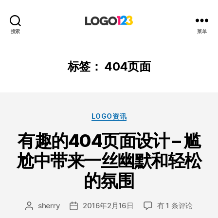
123
搜索
菜单
标
志
设
标签：
404页面
计
博
客
分
LOGO资讯
类
有趣的404页面设计 – 尴
尬中带来一丝幽默和轻松
的氛围
有
sherry
2016年2月16日
有 1 条评论
文
发
趣
章
布