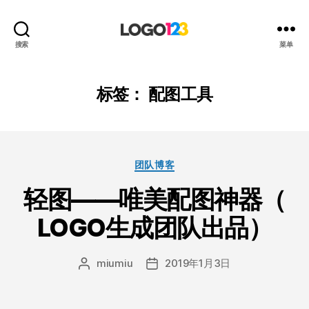
123
搜索
菜单
标
志
设
标签：
配图工具
计
博
客
分
团队博客
类
轻图——唯美配图神器（
LOGO生成团队出品）
miumiu
2019年1月3日
文
发
章
布
作
日