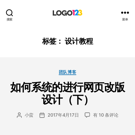
123
搜索
菜单
标
志
设
标签：
设计教程
计
博
客
分
团队博客
类
如何系统的进行网页改版
设计（下）
如
小蛮
2017年4月17日
有 10 条评论
文
发
何
章
布
系
作
日
统