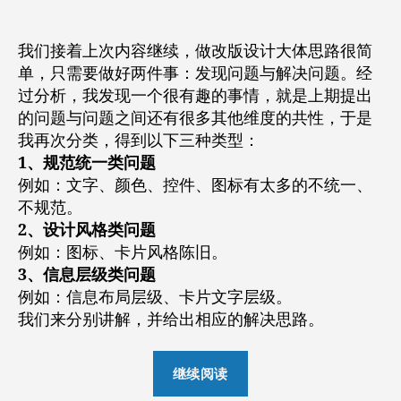
者
期
的
进
我们接着上次内容继续，做改版设计大体思路很简
行
单，只需要做好两件事：发现问题与解决问题。经
网
过分析，我发现一个很有趣的事情，就是上期提出
页
的问题与问题之间还有很多其他维度的共性，于是
改
版
我再次分类，得到以下三种类型：
设
1、规范统一类问题
计
例如：文字、颜色、控件、图标有太多的不统一、
（下）
不规范。
2、设计风格类问题
例如：图标、卡片风格陈旧。
3、信息层级类问题
例如：信息布局层级、卡片文字层级。
我们来分别讲解，并给出相应的解决思路。
“如
继续阅读
何