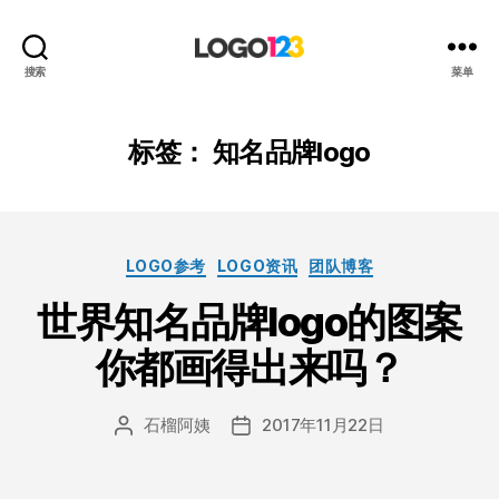
123
搜索
菜单
标
志
设
标签：
知名品牌logo
计
博
客
分
LOGO参考
LOGO资讯
团队博客
类
世界知名品牌logo的图案
你都画得出来吗？
石榴阿姨
2017年11月22日
文
发
章
布
作
日