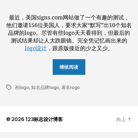
者
期
最近，美国signs.com网站做了一个有趣的测试，
他们邀请156位美国人，要求大家“默写”出10个知名
品牌的logo。尽管有些logo天天看得到，但最后的
测试结果却让人大跌眼镜。完全凭记忆画出来的
logo设计
，跟原版接近的少之又少。
“世
继续阅读
界
知
画logo
,
知名品牌logo
,
著名logo
名
标
签
品
牌
logo
© 2026
123标志设计博客
向上
↑
的
图
案