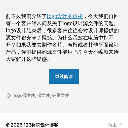
者
期
计
矢
前不久我们介绍了
logo设计的价格
，今天我们再回
量
答一个客户经常问及关于logo设计源文件的问题。
源
logo设计结束后，很多客户往往会对设计师提供的
文
源文件都充满了疑惑。为什么我放在电脑中打不
件
你
开？如果我要去制作名片、海报或者其他平面设计
应
产品，你们提供的源文件能用吗？今天小编就来给
该
大家解开这些疑惑。
知
道
“关
这
继续阅读
于
些
logo
logo源文件
,
源文件
,
矢量文件
设
标
签
计
矢
量
© 2026
123标志设计博客
向上
↑
源