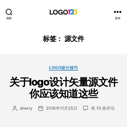
123
搜索
菜单
标
志
设
标签：
源文件
计
博
客
分
LOGO设计技巧
类
关于logo设计矢量源文件
你应该知道这些
关
sherry
2016年11月25日
有 10 条评论
文
发
于
章
布
logo
作
日
设