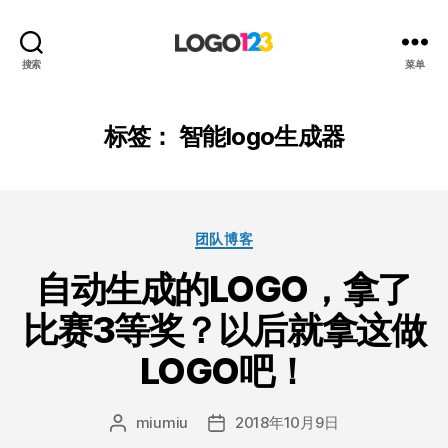
123
搜索
菜单
标
志
设
标签：
智能logo生成器
计
博
客
分
团队博客
类
自动生成的LOGO，拿了
比赛3等奖？以后就拿这做
LOGO吧！
miumiu
2018年10月9日
文
发
章
布