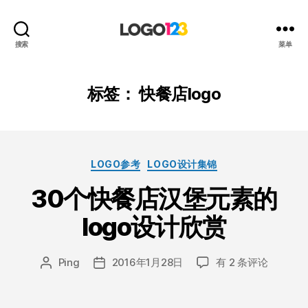
123
搜索
菜单
标
志
设
标签：
快餐店logo
计
博
客
分
LOGO参考
LOGO设计集锦
类
30个快餐店汉堡元素的
logo设计欣赏
30
Ping
2016年1月28日
有 2 条评论
文
发
个
章
布
快
作
日
餐