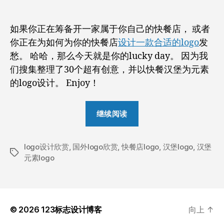
者
期
店
汉
如果你正在筹备开一家属于你自己的快餐店， 或者
堡
你正在为如何为你的快餐店
设计一款合适的logo
发
元
素
愁。 哈哈，那么今天就是你的lucky day。 因为我
的
们搜集整理了30个超有创意，并以快餐汉堡为元素
logo
的logo设计。 Enjoy！
设
计
“30
欣
继续阅读
个
赏
快
logo设计欣赏
,
国外logo欣赏
,
快餐店logo
餐
,
汉堡logo
,
汉堡
标
元素logo
店
签
汉
堡
元
© 2026
123标志设计博客
向上
↑
素